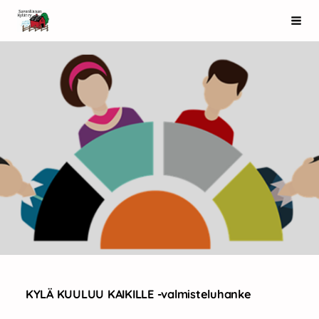
Siirry
Savonlinnan Kylät ry
Haku
sivun
sisältöön
KYLÄ KUULUU KAIKILLE -valmisteluhanke