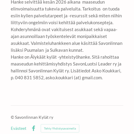
Hanke selvittää kesän 2026 aikana maaseudun
elinvoimaisuutta tukevia palveluita. Tarkoitus on tuoda
esiin kylien palvelutarpeet ja -resurssit sekä miten niihin
liittyviin ongelmiin voisi kehittää palvelukonsepteja.
Kohderyhmänä ovat vakituisest asukkaat sekä vapaa-
ajan asunnoillaan työskentelevät monipaikkaiset
asukkaat. Valmisteluhankkeen alue käsittää Savonlinnan
lisäksi Puumalan ja Sulkavan kunnat.
Hanke on Älykäät kylät -yhteistyöhanke. Sitä rahoittaa
maaseudun kehittämisyhdistys SavonLuotsi Leader ry ja
hallinnoi Savonlinnan Kylät ry. Lisätiedot Asko Koukkari,
p. 040 831 5852, asko.koukkari (at) gmail.com.
©
Savonlinnan Kylät ry
Evästeet
Tehty Yhdistysavaimella
Facebook