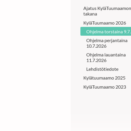
Ajatus KyläTuumaamo
takana
KyläTuumaamo 2026
Ohjelma torstaina 9.7
Ohjelma perjantaina
10.7.2026
Ohjelma lauantaina
11.7.2026
Lehdistötiedote
Kylätuumaamo 2025
KyläTuumaamo 2023