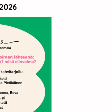
.2026