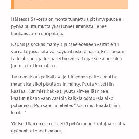
Itäisessä Savossa on monta tunnettua pitämyspuuta eli
pyhää puuta, mutta yksi tunnetuimmista lienee
Laukansaaren uhripetäjä.
Kaunis ja kookas mänty sijaitsee edelleen valtatie 14
varrella, jossa sitä voi käydä ihastelemassa. Entisaikaan
tälle uhripetäjälle saatettiin viedä lahjaksi esimerkiksi
jauhoja taikka maitoa.
Tarun mukaan paikalla viljeltiin ennen peltoa, mutta
maan alta alkoi pistää esiin mänty. Puuta yritettiin
kaataa. Kun mies hakkasi puuta kirveellään se ei
kaatunutkaan vaan vastoin kaikkia odotuksia alkoi
puhumaan. Puu sanoi miehelle: ”Jos minut kaadat, niin
kuolet.”
Yleisestikin on uskottu, että pyhän puun kaatajaa kohtaa
epäonni tai onnettomuus.