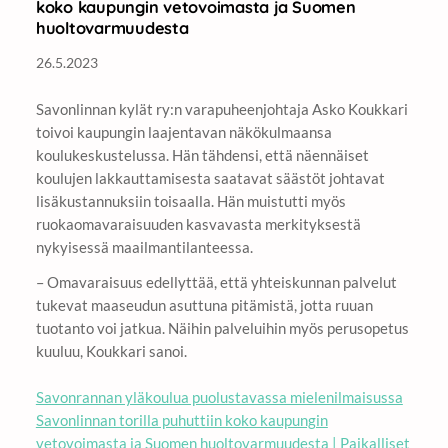
koko kaupungin vetovoimasta ja Suomen
huoltovarmuudesta
26.5.2023
Savonlinnan kylät ry:n varapuheenjohtaja Asko Koukkari
toivoi kaupungin laajentavan näkökulmaansa
koulukeskustelussa. Hän tähdensi, että näennäiset
koulujen lakkauttamisesta saatavat säästöt johtavat
lisäkustannuksiin toisaalla. Hän muistutti myös
ruokaomavaraisuuden kasvavasta merkityksestä
nykyisessä maailmantilanteessa.
– Omavaraisuus edellyttää, että yhteiskunnan palvelut
tukevat maaseudun asuttuna pitämistä, jotta ruuan
tuotanto voi jatkua. Näihin palveluihin myös perusopetus
kuuluu, Koukkari sanoi.
Savonrannan yläkoulua puolustavassa mielenilmaisussa
Savonlinnan torilla puhuttiin koko kaupungin
vetovoimasta ja Suomen huoltovarmuudesta | Paikalliset