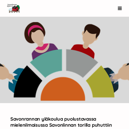
Siirry
Savonlinnan Kylät ry
Haku
sivun
sisältöön
Savonrannan yläkoulua puolustavassa
mielenilmaisussa Savonlinnan torilla puhuttiin